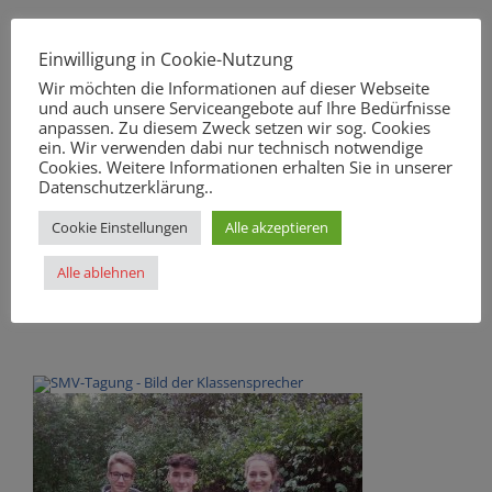
Wahl der Schülervertreter für die
Schulkonferenz
Einwilligung in Cookie-Nutzung
Wir möchten die Informationen auf dieser Webseite
Joshua Süßmann (12d) und Annika Noz (10)
und auch unsere Serviceangebote auf Ihre Bedürfnisse
anpassen. Zu diesem Zweck setzen wir sog. Cookies
ein. Wir verwenden dabi nur technisch notwendige
Cookies. Weitere Informationen erhalten Sie in unserer
Datenschutzerklärung..
Habt ihr noch Fragen oder Anregungen z.B. für
Neuanschaffungen?
Cookie Einstellungen
Alle akzeptieren
Alle ablehnen
Sprecht uns einfach an!