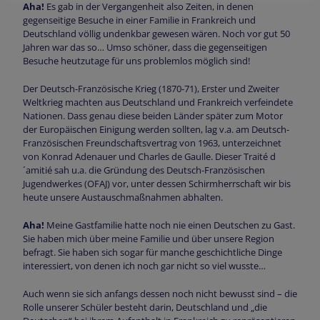
Aha!
Es gab in der Vergangenheit also Zeiten, in denen
gegenseitige Besuche in einer Familie in Frankreich und
Deutschland völlig undenkbar gewesen wären. Noch vor gut 50
Jahren war das so… Umso schöner, dass die gegenseitigen
Besuche heutzutage für uns problemlos möglich sind!
Der Deutsch-Französische Krieg (1870-71), Erster und Zweiter
Weltkrieg machten aus Deutschland und Frankreich verfeindete
Nationen. Dass genau diese beiden Länder später zum Motor
der Europäischen Einigung werden sollten, lag v.a. am Deutsch-
Französischen Freundschaftsvertrag von 1963, unterzeichnet
von Konrad Adenauer und Charles de Gaulle. Dieser Traité d
´amitié sah u.a. die Gründung des Deutsch-Französischen
Jugendwerkes (OFAJ) vor, unter dessen Schirmherrschaft wir bis
heute unsere Austauschmaßnahmen abhalten.
Aha!
Meine Gastfamilie hatte noch nie einen Deutschen zu Gast.
Sie haben mich über meine Familie und über unsere Region
befragt. Sie haben sich sogar für manche geschichtliche Dinge
interessiert, von denen ich noch gar nicht so viel wusste…
Auch wenn sie sich anfangs dessen noch nicht bewusst sind – die
Rolle unserer Schüler besteht darin, Deutschland und „die