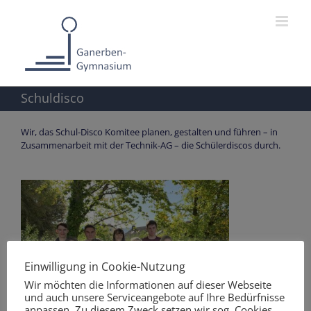
Zum
Inhalt
springen
Schuldisco
Wir, das Schul-Disco Komitee planen, gestalten und führen – in
Zusammenarbeit mit der Technik-AG – die Schülerdiscos durch.
Einwilligung in Cookie-Nutzung
Wir möchten die Informationen auf dieser Webseite
und auch unsere Serviceangebote auf Ihre Bedürfnisse
anpassen. Zu diesem Zweck setzen wir sog. Cookies