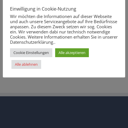
Unsere Schülersprecher sind in diesem Schuljahr:
Schülersprecher: Valerie Link (KS1)
Einwilligung in Cookie-Nutzung
1. Stellvertreter: Anna Schoch (KS1)
Wir möchten die Informationen auf dieser Webseite
2.Stellvertreter: Luis Jungwirth(KS1)
und auch unsere Serviceangebote auf Ihre Bedürfnisse
anpassen. Zu diesem Zweck setzen wir sog. Cookies
ein. Wir verwenden dabi nur technisch notwendige
Klassensprecher
Cookies. Weitere Informationen erhalten Sie in unserer
Datenschutzerklärung..
Dies sind die Klassensprecher in diesem Schuljahr:
Cookie Einstellungen
Alle akzeptieren
Alle ablehnen