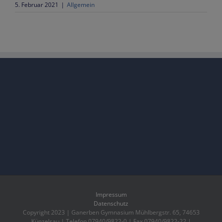
5. Februar 2021
|
Allgemein
Impressum
Datenschutz
Copyright 2023 | Ganerben Gymnasium Mühlbergstr. 65, 74653
Künzelsau | Telefon 07940/9822-0 | Fax 07940/9822-22 |