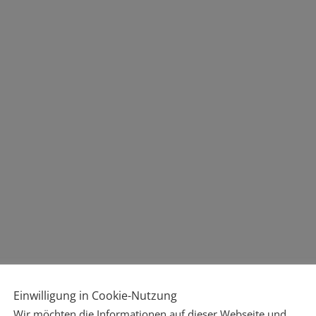
 1 in der
 ein Stück in
Einwilligung in Cookie-Nutzung
 hidalgo Don
Wir möchten die Informationen auf dieser Webseite und