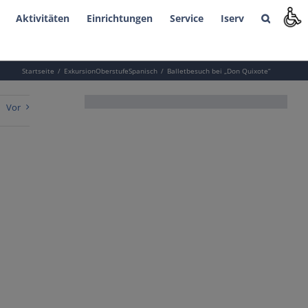
Aktivitäten
Einrichtungen
Service
Iserv
Startseite
Exkursion
Oberstufe
Spanisch
Balletbesuch bei „Don Quixote“
Vor