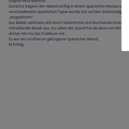
Quijote de la Mancha“.
Zunächst begann der Abend zünftig in einem spanischen Restaurant. 
verschiedensten spanischen Tapas wurde sich auf den dreistündigen B
„eingestimmt“.
Das Ballett zeichnete sich durch farbenfrohe und leuchtende Kostüme
mitreißender Musik aus. Vor allem der Grand Pas de deux von Kitri und
dritten Akt riss das Publikum mit.
Es war ein rundherum gelungener spanischer Abend.
M.Pöhlig