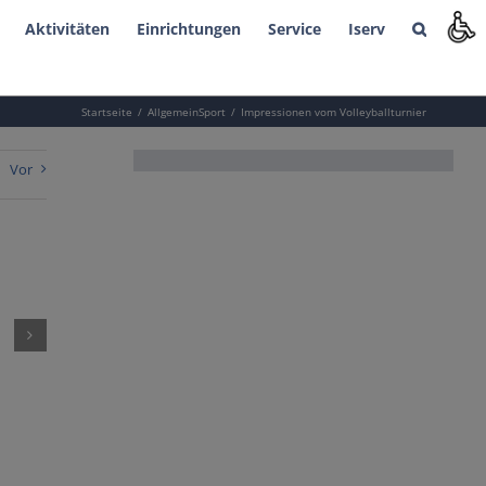
Aktivitäten
Einrichtungen
Service
Iserv
Startseite
Allgemein
Sport
Impressionen vom Volleyballturnier
Vor