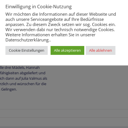
Einwilligung in Cookie-Nutzung
n Buchhandels bundesweit
undesländer und Schularten.
Wir möchten die Informationen auf dieser Webseite und
nd immer wieder sehr
auch unsere Serviceangebote auf Ihre Bedürfnisse
ewerkelt, geübt,
anpassen. Zu diesem Zweck setzen wir sog. Cookies ein.
Wir verwenden dabi nur technisch notwendige Cookies.
 ermittelt. Regelmäßig
Weitere Informationen erhalten Sie in unserer
r zu ermitteln. Jede/r muss
Datenschutzerklärung..
t Deutsch und des örtlichen
en Frendtext vorlesen. Zur
Cookie Einstellungen
Alle akzeptieren
Alle ablehnen
durchgesetzt, was aber für
Alle drei Mädels, Hannah
ähigkeiten abgeliefert und
ich dann auf Julia Valmus als
rzlich und wünschen für die
 Gelingen.