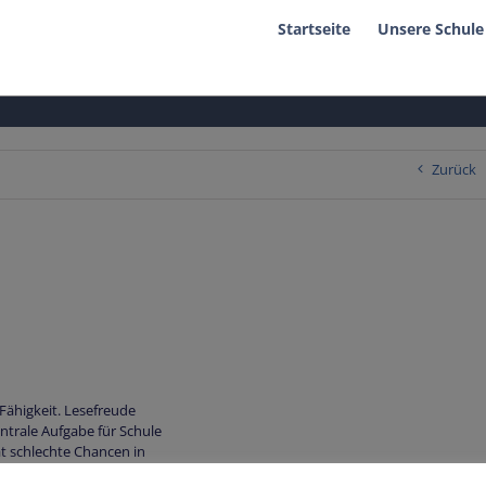
Startseite
Unsere Schule
Zurück
 Fähigkeit. Lesefreude
ntrale Aufgabe für Schule
at schlechte Chancen in