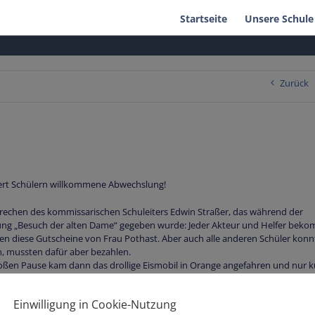
Startseite
Unsere Schule
Zurück
ert Schülern willkommene Abwechslung!
prechen des kommissarischen Schuleiters Edwin Straßer, das während der
ng „Besuch der alten Dame“ gegeben wurde: Jeder Akteur und Helfer beko
en diese Gutscheine von Frau Pothast. Aber auch alle anderen Schüler kon
en, mussten dafür aber bezahlen.
roßen Pause kam dann das drollige Eismobil in Orange angefahren und nur k
eten sich lange Schlangen von Schülern.
g es zum Eisverkäufer, zuerst die 5er, danach in aufsteigender Reihenfolge a
Einwilligung in Cookie-Nutzung
. Dabei bewiesen die Schüer viel Geduld und Disziplin. Den ganzen Tag kon