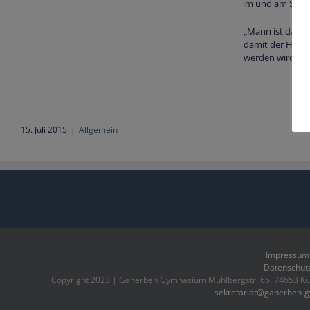
im und am Schulh
„Mann ist das Kl
damit der Hoffn
werden wird!
15. Juli 2015
|
Allgemein
Impressum
Datenschut
Copyright 2023 | Ganerben Gymnasium Mühlbergstr. 65, 74653 Kü
sekretariat@ganerben-