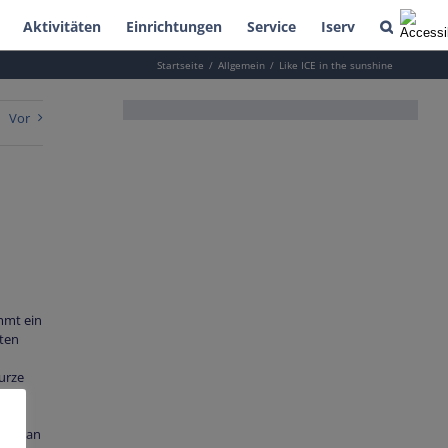
Aktivitäten
Einrichtungen
Service
Iserv
Startseite
Allgemein
Like ICE in the sunshine
Vor
mmt ein
nten
urze
lle
nte man