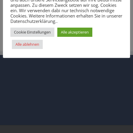
12. Oktober 2011
|
Allgemein
,
Freundeskreis
,
Presse
anpassen. Zu diesem Zweck setzen wir sog. Cookies
ein. Wir verwenden dabi nur technisch notwendige
Cookies. Weitere Informationen erhalten Sie in unserer
Datenschutzerklärung..
Cookie Einstellungen
Alle akzeptieren
Alle ablehnen