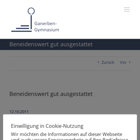
Zum
Inhalt
springen
Beneidenswert gut ausgestattet
Zurück
Vor
Beneidenswert gut ausgestattet
12.10.2011
Einwilligung in Cookie-Nutzung
Wir möchten die Informationen auf dieser Webseite
und auch unsere Serviceangebote auf Ihre Bedürfnisse