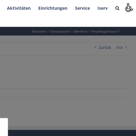
Aktivitäten
Einrichtungen
Service
Iserv
Startseite
Schulpastoral – Überblick
Projekttag Klasse 9
Zurück
Vor