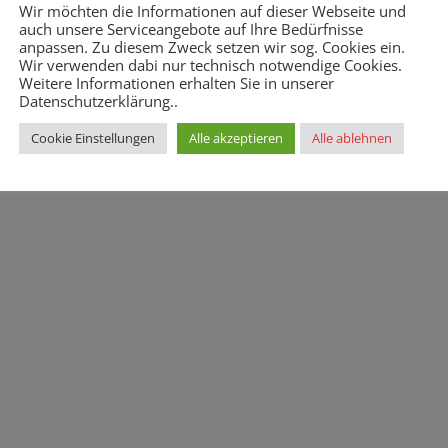
Wir möchten die Informationen auf dieser Webseite und
auch unsere Serviceangebote auf Ihre Bedürfnisse
anpassen. Zu diesem Zweck setzen wir sog. Cookies ein.
Wir verwenden dabi nur technisch notwendige Cookies.
Weitere Informationen erhalten Sie in unserer
Datenschutzerklärung..
Impressum
Datenschutz
Cookie Einstellungen
Alle akzeptieren
Alle ablehnen
ühlbergstr. 65, 74653 Künzelsau | Telefon 07940/9822-0 | Fax 07940/9822-2