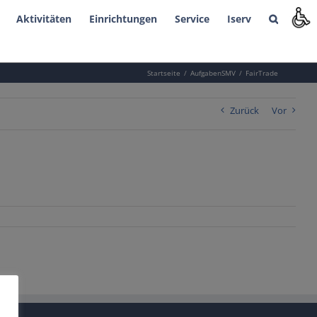
Aktivitäten
Einrichtungen
Service
Iserv
Startseite
AufgabenSMV
FairTrade
Zurück
Vor