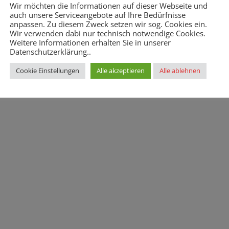
Wir möchten die Informationen auf dieser Webseite und
auch unsere Serviceangebote auf Ihre Bedürfnisse
anpassen. Zu diesem Zweck setzen wir sog. Cookies ein.
Wir verwenden dabi nur technisch notwendige Cookies.
Weitere Informationen erhalten Sie in unserer
Datenschutzerklärung..
Impressum
Datenschutz
Cookie Einstellungen
Alle akzeptieren
Alle ablehnen
ühlbergstr. 65, 74653 Künzelsau | Telefon 07940/9822-0 | Fax 07940/9822-2