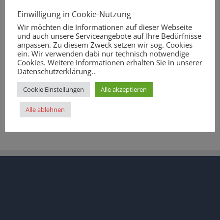
r.jaag@ganerben-gymnasium.de
oder
n.ehemann@ganerben-
gymnasium.de
Einwilligung in Cookie-Nutzung
Wir möchten die Informationen auf dieser Webseite
Normalerweise wird dir dann innerhalb von 24h geholfen!
und auch unsere Serviceangebote auf Ihre Bedürfnisse
anpassen. Zu diesem Zweck setzen wir sog. Cookies
ein. Wir verwenden dabi nur technisch notwendige
Cookies. Weitere Informationen erhalten Sie in unserer
Datenschutzerklärung..
13. Oktober 2020
|
Moodle
Cookie Einstellungen
Alle akzeptieren
Alle ablehnen