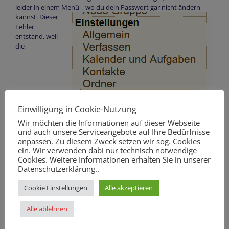
leider in einem Menü , wo du dein Passwo
rt gar nicht ändern
kannst. Dieser
Fehler
entstand, weil
die
Einwilligung in Cookie-Nutzung
Wir möchten die Informationen auf dieser Webseite
und auch unsere Serviceangebote auf Ihre Bedürfnisse
Kennwortänderung im Administratorenmenü anders abläuft.
anpassen. Zu diesem Zweck setzen wir sog. Cookies
ein. Wir verwenden dabi nur technisch notwendige
Stattdessen musst du auf der Startseite einfach in der
Cookies. Weitere Informationen erhalten Sie in unserer
Auswahlleiste links bei „Einstellungen“ auf „Kennwort“ klicken.
Datenschutzerklärung..
Dort gibst du dann erst dein altes Passwort, dann zweimal das
Cookie Einstellungen
Alle akzeptieren
neue Passwort ein, klickst auf „Aktualisieren“ – Schon fertig!
Alle ablehnen