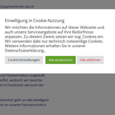
uschpartnerInnen durch
rt worden sind, näher kennen. So
r perfekte Start für eine
Einwilligung in Cookie-Nutzung
chs erkundeten die Gruppen auf
darunter beeindruckende Burgen,
Wir möchten die Informationen auf dieser Webseite und
 der Tauber. In Rothenburg
auch unsere Serviceangebote auf Ihre Bedürfnisse
,Schneebälle“ zu probieren.
anpassen. Zu diesem Zweck setzen wir sog. Cookies ein.
Wir verwenden dabi nur technisch notwendige Cookies.
Weitere Informationen erhalten Sie in unserer
sse und schöne Erinnerungen, die
Datenschutzerklärung..
chied am Ende der Woche umso
Cookie Einstellungen
Alle akzeptieren
Alle ablehnen
chtigen und so einen Einblick in
r der Abschlussabend in
und Theatervideos vorgestellt
Buffet, wodurch wir Gerichte
en in Frankreich wie auch der
ankeschön geht an alle beteiligten
h an unserer Partnerschule in