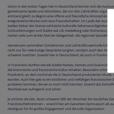
Schon in den ersten Tagen hier in Deutschland lernten sich die Austa
gemeinsame Spiele und Aktivitäten, die von den Lehrkräften organisie
entstand gleich zu Beginn eine offene und freundliche Atmosphäre – de
ereignisreiche Woche und neue Freundschaften. Im Laufe des Austaus
beiden Seiten der Grenze zahlreiche kulturelle Sehenswürdigkeiten, 
Schlossführungen und Städte wie z.B. Heidelberg oder Rothenburg ob
hatten viele zum ersten Mal die Gelegenheit, die regionale Spezialität ,
Gemeinsam sammelten Schülerinnen und Lehrkräfte wertvolle Erlebni
nicht nur für viele lustige Gespräche sorgten, sondern auch den Abs
schwerer machten. Sowohl hier in Deutschland, als auch in Frankreich.
In Frankreich durften wie die Städte Nantes, Vannes und Guérande besi
die bretonische und französische Kultur erhalten. Besonders schön wa
Frankreich, an dem nochmals die in Deutschland produzierten Musik- 
wurden. Auch hier gab es ein köstliches und vielfältiges französischen 
probieren konnten, die wir so noch nicht kannten. Sowohl das Eintreff
Abschied war aufregend und schön.
Je schöner die Zeit, desto schwerer fällt der Abschied. Ein herzliches D
Französischlehrerinnen – sowohl hier am Ganerben-Gymnasium als auc
Herbignac für ihr großes Engagement und die tolle Organisation.