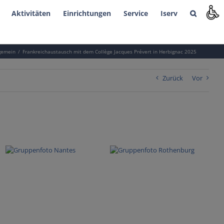
Aktivitäten
Einrichtungen
Service
Iserv
gemein
Frankreichaustausch mit dem Collège Jacques Prévert in Herbignac 2025
Zurück
Vor