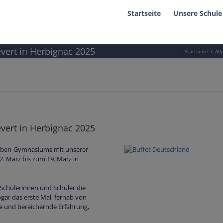
Startseite
Unsere Schule
vert in Herbignac 2025
Startseite
All
vert in Herbignac 2025
nerben-Gymnasiums mit unserer
2. März bis zum 19. März in
Schülerinnen und Schüler die
ogar das erste Mal, fernab von
re und bereichernde Erfahrung,