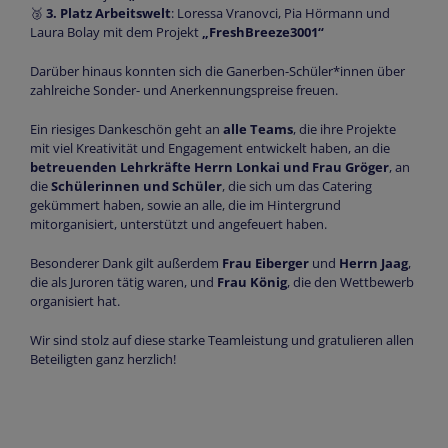
🥉
3. Platz Arbeitswelt
: Loressa Vranovci, Pia Hörmann und
Laura Bolay mit dem Projekt
„FreshBreeze3001“
Darüber hinaus konnten sich die Ganerben-Schüler*innen über
zahlreiche Sonder- und Anerkennungspreise freuen.
Ein riesiges Dankeschön geht an
alle Teams
, die ihre Projekte
mit viel Kreativität und Engagement entwickelt haben, an die
betreuenden Lehrkräfte Herrn Lonkai und Frau Gröger
, an
die
Schülerinnen und Schüler
, die sich um das Catering
gekümmert haben, sowie an alle, die im Hintergrund
mitorganisiert, unterstützt und angefeuert haben.
Besonderer Dank gilt außerdem
Frau Eiberger
und
Herrn Jaag
,
die als Juroren tätig waren, und
Frau König
, die den Wettbewerb
organisiert hat.
Wir sind stolz auf diese starke Teamleistung und gratulieren allen
Beteiligten ganz herzlich!