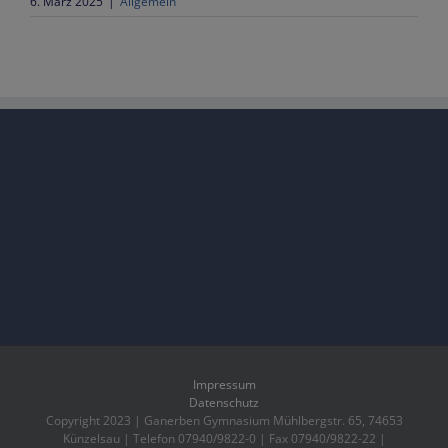
6. März 2025
|
Allgemein
Impressum
Datenschutz
Copyright 2023 | Ganerben Gymnasium Mühlbergstr. 65, 74653
Künzelsau | Telefon 07940/9822-0 | Fax 07940/9822-22 |