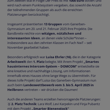
zum zweiten Mal in Folge! Der Preis ist mit
1000 Euro
dotiert und
wird nach einem Punktesystem vergeben, das sowohl die Anzahl
der teilnehmenden Gruppen als auch die erreichten
Platzierungen berücksichtigt.
Insgesamt präsentierten
13 Gruppen
vom Ganerben-
Gymnasium am 20. und 21. Februar 2025 ihre Projekte. Die
Bandbreite reichte von
witzigen, nützlichen und
interessanten Ideen
, an denen viele Schüler*innen –
insbesondere aus den zehnten Klassen im Fach NwT – seit
November gearbeitet haben.
Besonders erfolgreich war
Luisa Ehrler (16)
, die in der Kategorie
Arbeitswelt
den
1. Platz
belegte. Mit ihrem Projekt
„Smartes
hausinternes Intercom-System – DOMCOM“
entwickelte sie
eine kreative und nachhaltige Lösung, um Informationen
innerhalb eines Hauses ohne lange Wege zu übermitteln. Für
dieses tolle Projekt darf Luisa das Ganerben-Gymnasium nun
auch beim
Landeswettbewerb vom 3. bis 5. April 2025 in
Heilbronn
vertreten – wir drücken die Daumen!
Auch die anderen Teams erzielten hervorragende Platzierungen:
🥈
2. Platz Technik
: Lara Wolf, Levi Karpekin und Finja Pubantz
mit dem Projekt
„Smarter Bienenstock“