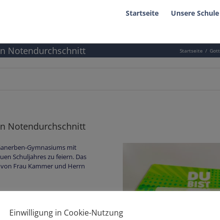
Startseite
Unsere Schule
in Notendurchschnitt
Startseite
Gott
in Notendurchschnitt
 Ganerben-Gymnasiums mit
uen Schuljahres zu feiern. Das
e von Frau Kammer und Herrn
egann. Für die musikalische
rantwortlich.
Einwilligung in Cookie-Nutzung