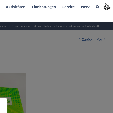
Aktivitäten
Einrichtungen
Service
Iserv
esdienst
Eröffnungsgottesdienst: Du bist mehr wert als dein Notendurchschnitt
Zurück
Vor