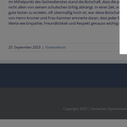
Im Mittelpunkt des Gottesdienstes stand die Botschaft, dass die pers
nicht allein von seinem schulischen Erfolg abhängt. In einer Zeit, in d
gute Noten zu erzielen, oft übermäßig hoch ist, war diese Botschaft v
von Herrn Kromer und Frau Kammer erinnerte daran, dass jeder Einzeln
Werte wie Empathie, Freundlichkeit und Respekt genauso wichtig sind
25. September 2023
|
Gottesdienst
Copyright 2023 | Ganerben Gymnasium M