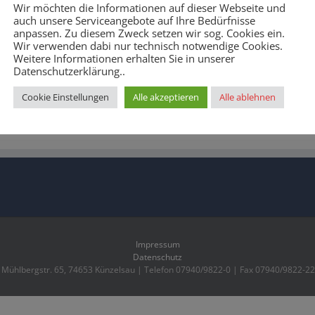
önliche Wertigkeit eines Menschen
Wir möchten die Informationen auf dieser Webseite und
er der Druck auf junge Menschen,
auch unsere Serviceangebote auf Ihre Bedürfnisse
on großer Bedeutung. Die Predigt
anpassen. Zu diesem Zweck setzen wir sog. Cookies ein.
e einzigartig ist und dass wahre
Wir verwenden dabi nur technisch notwendige Cookies.
 wie gute Noten.
Weitere Informationen erhalten Sie in unserer
Datenschutzerklärung..
Cookie Einstellungen
Alle akzeptieren
Alle ablehnen
Impressum
Datenschutz
ühlbergstr. 65, 74653 Künzelsau | Telefon 07940/9822-0 | Fax 07940/9822-2