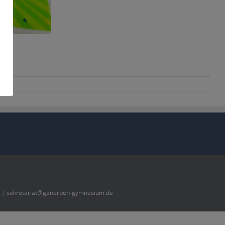
2 |
sekretariat@ganerben-gymnasium.de