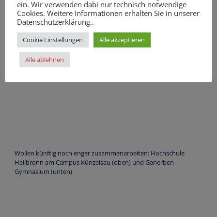
ein. Wir verwenden dabi nur technisch notwendige
Hummel (Schlossgymnasium)
Cookies. Weitere Informationen erhalten Sie in unserer
Datenschutzerklärung..
Cookie Einstellungen
Alle akzeptieren
Alle ablehnen
Wollen künftig noch enger zusammenarbeiten: Hochschule
Heilbronn am Campus Künzelsau (oben) und Ganerben-
Gymnasium (unten)