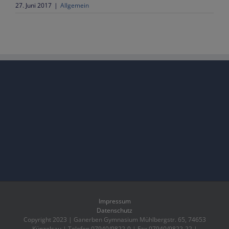
27. Juni 2017
|
Allgemein
Impressum
Datenschutz
Copyright 2023 | Ganerben Gymnasium Mühlbergstr. 65, 74653
Künzelsau | Telefon 07940/9822-0 | Fax 07940/9822-22 |