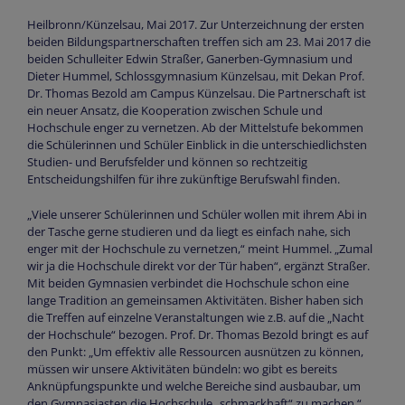
Heilbronn/Künzelsau, Mai 2017. Zur Unterzeichnung der ersten
beiden Bildungspartnerschaften treffen sich am 23. Mai 2017 die
beiden Schulleiter Edwin Straßer, Ganerben-Gymnasium und
Dieter Hummel, Schlossgymnasium Künzelsau, mit Dekan Prof.
Dr. Thomas Bezold am Campus Künzelsau. Die Partnerschaft ist
ein neuer Ansatz, die Kooperation zwischen Schule und
Hochschule enger zu vernetzen. Ab der Mittelstufe bekommen
die Schülerinnen und Schüler Einblick in die unterschiedlichsten
Studien- und Berufsfelder und können so rechtzeitig
Entscheidungshilfen für ihre zukünftige Berufswahl finden.
„Viele unserer Schülerinnen und Schüler wollen mit ihrem Abi in
der Tasche gerne studieren und da liegt es einfach nahe, sich
enger mit der Hochschule zu vernetzen,“ meint Hummel. „Zumal
wir ja die Hochschule direkt vor der Tür haben“, ergänzt Straßer.
Mit beiden Gymnasien verbindet die Hochschule schon eine
lange Tradition an gemeinsamen Aktivitäten. Bisher haben sich
die Treffen auf einzelne Veranstaltungen wie z.B. auf die „Nacht
der Hochschule“ bezogen. Prof. Dr. Thomas Bezold bringt es auf
den Punkt: „Um effektiv alle Ressourcen ausnützen zu können,
müssen wir unsere Aktivitäten bündeln: wo gibt es bereits
Anknüpfungspunkte und welche Bereiche sind ausbaubar, um
den Gymnasiasten die Hochschule „schmackhaft“ zu machen.“