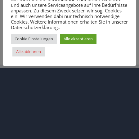
und auch unsere Serviceangebote auf Ihre Bedürfnisse
anpassen. Zu diesem Zweck setzen wir sog. Cookies
6. Juli 2012
|
Allgemein
ein. Wir verwenden dabi nur technisch notwendige
Cookies. Weitere Informationen erhalten Sie in unserer
Datenschutzerklärung..
Cookie Einstellungen
Alle akzeptieren
Alle ablehnen