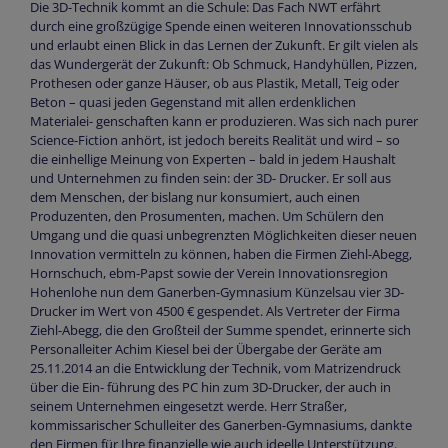
Die 3D-Technik kommt an die Schule: Das Fach NWT erfährt
durch eine großzügige Spende einen weiteren Innovationsschub
und erlaubt einen Blick in das Lernen der Zukunft. Er gilt vielen als
das Wundergerät der Zukunft: Ob Schmuck, Handyhüllen, Pizzen,
Prothesen oder ganze Häuser, ob aus Plastik, Metall, Teig oder
Beton – quasi jeden Gegenstand mit allen erdenklichen
Materialei- genschaften kann er produzieren. Was sich nach purer
Science-Fiction anhört, ist jedoch bereits Realität und wird – so
die einhellige Meinung von Experten – bald in jedem Haushalt
und Unternehmen zu finden sein: der 3D- Drucker. Er soll aus
dem Menschen, der bislang nur konsumiert, auch einen
Produzenten, den Prosumenten, machen. Um Schülern den
Umgang und die quasi unbegrenzten Möglichkeiten dieser neuen
Innovation vermitteln zu können, haben die Firmen Ziehl-Abegg,
Hornschuch, ebm-Papst sowie der Verein Innovationsregion
Hohenlohe nun dem Ganerben-Gymnasium Künzelsau vier 3D-
Drucker im Wert von 4500 € gespendet. Als Vertreter der Firma
Ziehl-Abegg, die den Großteil der Summe spendet, erinnerte sich
Personalleiter Achim Kiesel bei der Übergabe der Geräte am
25.11.2014 an die Entwicklung der Technik, vom Matrizendruck
über die Ein- führung des PC hin zum 3D-Drucker, der auch in
seinem Unternehmen eingesetzt werde. Herr Straßer,
kommissarischer Schulleiter des Ganerben-Gymnasiums, dankte
den Firmen für Ihre finanzielle wie auch ideelle Unterstützung.