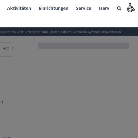
Aktivitäten
Einrichtungen
Service
Iserv
hönhausen zu Gast Geschichte zum Greifen nah am Ganerben-Gymnasium Künzelsau
Vor
n-
nasium