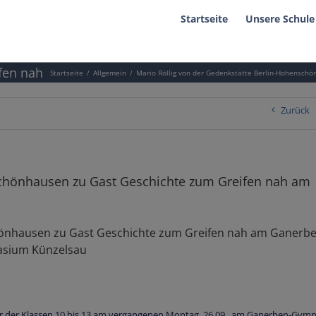
Startseite
Unsere Schule
fen nah
Startseite
Allgemein
Mario Röllig von der Gedenkstätte Berlin-Hohensc
Zurück
schönhausen zu Gast Geschichte zum Greifen nah am
hönhausen zu Gast Geschichte zum Greifen nah am Ganerbe
sium Künzelsau
er der Klassen 10 bis 13 am vergangenen Montag, 26.09., am Ganerben-Gym