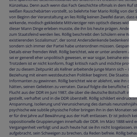
Künzelsau. Denn auch wenn das Fach Geschichte oftmals in dem Ruf ste
weißen Rauschebärten vorstellt, so belehrte hier Mario Röllig von de
von Beginn der Veranstaltung an lies Röllig keinen Zweifel daran, dass e
wirkende, modisch gekleidete Mittvierziger rein optisch dieses widerlegt
dieser Mann Dinge erleben musste, die ihn bis heute prägen. Andertha
zum Staatsfeind werden lies. Röllig beschreibt den Schülern eine Welt, d
existierenden Sozialismus“, der sonst Andersdenkende bedenkenlos disk
sondern sich immer der Partei habe unterordnen müssen. Gespannt u
Details einer fremden Welt. Röllig berichtet, wie er unter anderem als 
sei er generell eher unpolitisch gewesen, er war sogar, beinahe eine Se
Trotzdem ist er nicht konform, fragt kritisch nach und möchte provoziere
der zu diesem Zeitpunkt als Kellner arbeitende junge Mann sich – in
Beziehung mit einem westdeutschen Politiker beginnt. Die Staatssicher
Informanten zu gewinnen. Röllig berichtet wie er ablehnt, wie ihn d
hätten, seinen Geliebten zu verraten. Darauf folgte die berufliche D
Flucht aus der DDR im Juni 1987, die über die deutsche Botschaft in Bel
gestellt, verhaftet und in die DDR überstellt. Röllig schildert eindruck
Anspannung, Isolierung und Verunsicherung des damals neunzehnjähri
psychische wie subtile physische Folter bringen ihn in den Monaten se
er für drei Jahre auf Bewährung aus der Haft entlassen. Er ist jedoch ke
oppositionelle Gruppierungen innerhalb der DDR. Im März 1888 wird er
Vergangenheit verfolgt und auch heute hat sie ihn nicht losgelassen, 
aufgebracht, sein Schweigen zu brechen, da Reden befreie. Röllig beha